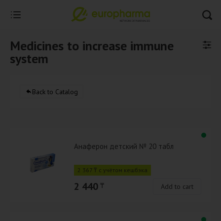
Medicines to increase immune
system
Back to Catalog
Анаферон детский № 20 табл
2 367 ₸ с учётом кешбэка
2 440
₸
Add to cart