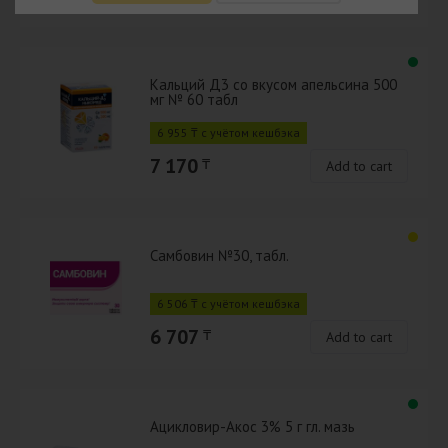
Кальций Д3 со вкусом апельсина 500
мг № 60 табл
6 955 ₸ с учётом кешбэка
7 170
₸
Add to cart
Самбовин №30, табл.
6 506 ₸ с учётом кешбэка
6 707
₸
Add to cart
Ацикловир-Акос 3% 5 г гл. мазь