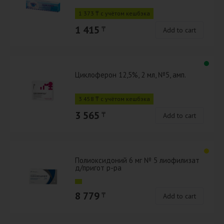
1 373 ₸ с учётом кешбэка
1 415
₸
Add to cart
Циклоферон 12,5%, 2 мл, №5, амп.
3 458 ₸ с учётом кешбэка
3 565
₸
Add to cart
Полиоксидоний 6 мг № 5 лиофилизат
д/пригот р-ра
8 779
₸
Add to cart