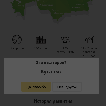
16 городов
200 аптек
970
19 442 кв. м.
сотрудников
торговая
площадь
Это ваш город?
Кутарыс
15 000
Служба
Интернет-
наименований
доставки
аптека
товаров
Да, спасибо
Нет, другой
История развития