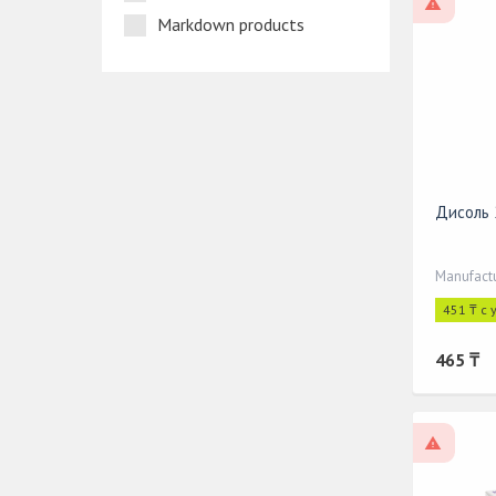
On pres
Markdown products
Дисоль 
Manufact
451 ₸ с
465 ₸
On pres