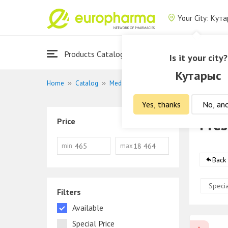
Your City: Кут
Products Catalogue
About Us
Is it your city?
Кутарыс
Home
Catalog
Medications
Prescription drugs
Yes, thanks
No, an
Pres
Price
min
max
Back
Specia
Filters
Available
Special Price