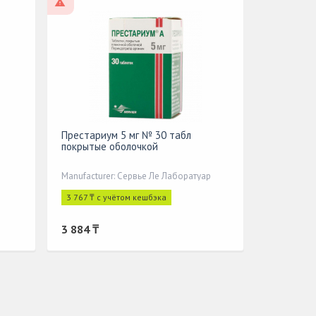
On prescription
Престариум 5 мг № 30 табл
покрытые оболочкой
Manufacturer: Сервье Ле Лаборатуар
3 767 ₸ с учётом кешбэка
3 884 ₸