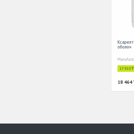
Ксарелт
оболоч
Manufactu
17 910 ₸
18 464 