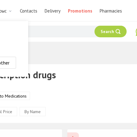
арыс
Contacts
Delivery
Promotions
Pharmacies
Search
other
cription drugs
 to Medications
l Price
By Name