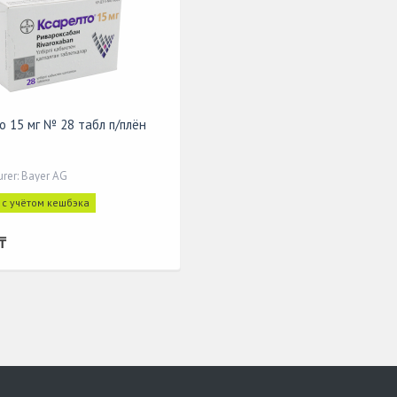
о 15 мг № 28 табл п/плён
rer: Bayer AG
 с учётом кешбэка
₸