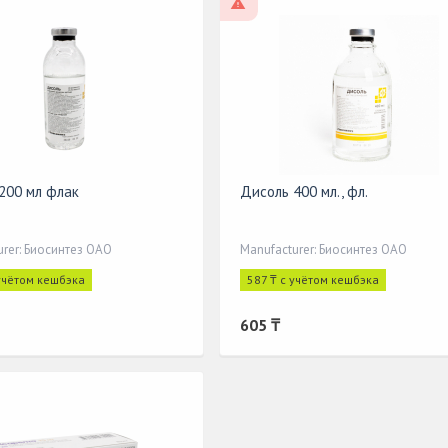
cription
On prescription
200 мл флак
Дисоль 400 мл., фл.
urer: Биосинтез ОАО
Manufacturer: Биосинтез ОАО
 учётом кешбэка
587 ₸ с учётом кешбэка
605 ₸
cription