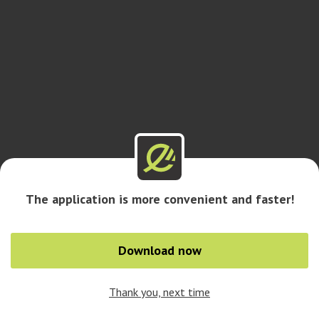
The application is more convenient and faster!
Download now
Thank you, next time
0