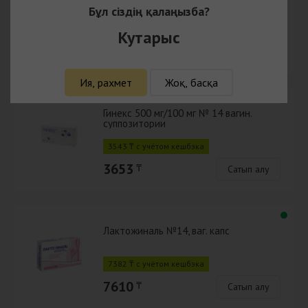
Бұл сіздің қалаңызба?
1534 ₸ с учётом кешбэка
Кутарыс
1581
₸
Сатып алу
Ия, рахмет
Жоқ, басқа
Гинекс 500 мг/100 мг № 14 вагин.
суппозитории
3543 ₸ с учётом кешбэка
3653
₸
Сатып алу
Лактожиналь №14, ваг. капс
7382 ₸ с учётом кешбэка
7610
₸
Сатып алу