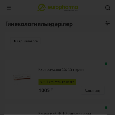
Гинекологиялық дәрілер
Кері каталогқа
Клотримазол 1% 15 г крем
975 ₸ с учётом кешбэка
1005
₸
Сатып алу
Кызыл май № 10 суппозитории