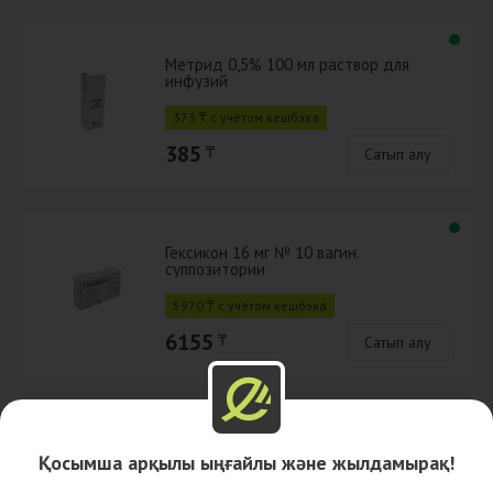
Метрид 0,5% 100 мл раствор для
инфузий
373 ₸ с учётом кешбэка
385
₸
Сатып алу
Гексикон 16 мг № 10 вагин.
суппозитории
5970 ₸ с учётом кешбэка
6155
₸
Сатып алу
Рецепт бойынша
Оргил 500 мг, №10, табл.
Қосымша арқылы ыңғайлы және жылдамырақ!