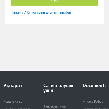
Тіркелу
/
Құпия сөзіңізді ұмыттыңызба?
Ақпарат
Сатып алушы
Documents
үшін
Жаңалықтар
Privacy Policy
Тапсырыс күйі