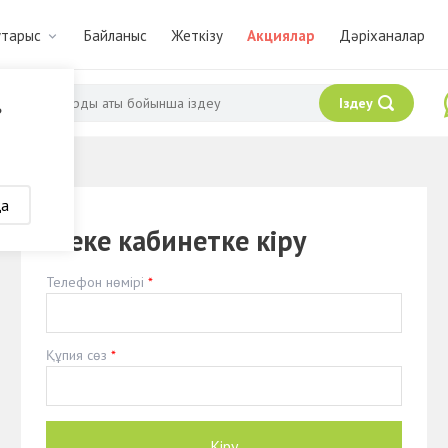
Кутарыс
Байланыс
Жеткізу
Акциялар
Дәріханалар
Іздеу
?
қа
Жеке кабинетке кіру
Телефон нөмірі
Құпия сөз
Кіру