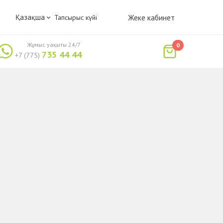
Қазақша
Тапсырыс күйі
Жеке кабинет
Жұмыс уақыты 24/7
0
735 44 44
+7 (775)