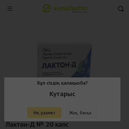
Бұл сіздің қалаңызба?
Кутарыс
Ия, рахмет
Жоқ, басқа
Лактон-Д № 20 капс