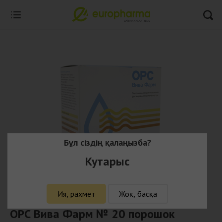
Бұл сіздің қалаңызба?
Кутарыс
Ия, рахмет
Жоқ, басқа
ОРС Вива Фарм № 20 порошок